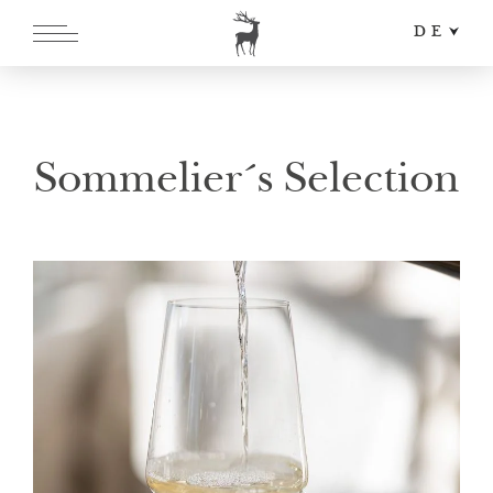
DE
EN
IT
Sommelier´s Selection