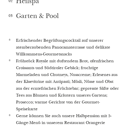
Heilspa
02
Garten & Pool
03
Erfrischender Begrüßungscocktail auf unserer
Führung und Beratung in unserem 1st Alchemistic
Lustwandeln im verwunschenen Schlossgarten mit
atemberaubenden Panoramaterrasse und delikate
Spa Castellum Natura
1.000 Quadratmetern pro Gast
Willkommens-Gourmetsnacks
Finnische Sauna, Kräuter-Biosauna, türkisches
Beheizter Außenpool und Whirlpool mit Blick auf die
Frühstück Royale mit duftendem Brot, ofenfrischen
Dampfbad und Infrarotkabine (auf Anfrage schalten
umliegenden Weinberge
Croissants und Südtiroler Gebäck; fruchtige
wir die Saunen gerne ein)
Frisches, mineralstoffreiches Quellwasser aus dem
Marmeladen und Chutneys, Nusscreme; Erlesenes aus
Relax-Oase & Kräuterlounge mit frisch aufgebrühten
hauseigenen Brunnen
der Käsevitrine mit Antipasti; Müsli, Nüsse und Obst
Heiltees und Edelsteinwasser
aus der erntefrischen Früchtebar; gepresste Säfte oder
Unsere Highlights
Tees aus Blumen und Kräutern unseres Gartens;
Unsere Anwendungen
Prosecco; warme Gerichte von der Gourmet-
Speisekarte
Gerne können Sie auch unsere Halbpension mit 5-
Gänge-Menü in unserem Restaurant Orangerie