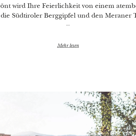
rönt wird Ihre Feierlichkeit von einem ate
 die Südtiroler Berggipfel und den Meraner 
man fühlt sich weit weg von allem.
 Ihre Veranstaltung in einer der Suiten unser
Mehr lesen
stel Fragsburg direkt neben dem Schloss au
residieren Sie königlich.