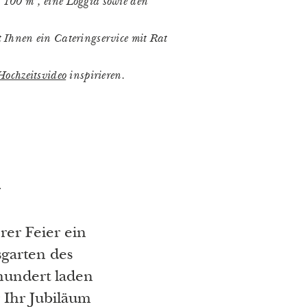
100 m², eine Loggia sowie den
Ihnen ein Cateringservice mit Rat
Hochzeitsvideo
inspirieren.
L
rer Feier ein
sgarten des
hundert laden
r Ihr Jubiläum