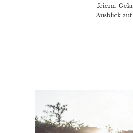
feiern. Gek
Ausblick auf
Lassen Sie
Châteaux Ca