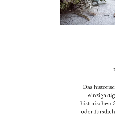
Das historis
einzigarti
historischen
oder fürstlic