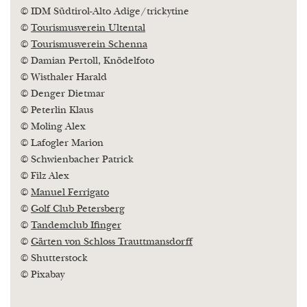
© IDM Südtirol-Alto Adige/trickytine
©
Tourismusverein Ultental
©
Tourismusverein Schenna
© Damian Pertoll, Knödelfoto
© Wisthaler Harald
© Denger Dietmar
© Peterlin Klaus
© Moling Alex
© Lafogler Marion
© Schwienbacher Patrick
© Filz Alex
©
Manuel Ferrigato
©
Golf Club Petersberg
©
Tandemclub Ifinger
©
Gärten von Schloss Trauttmansdorff
© Shutterstock
© Pixabay