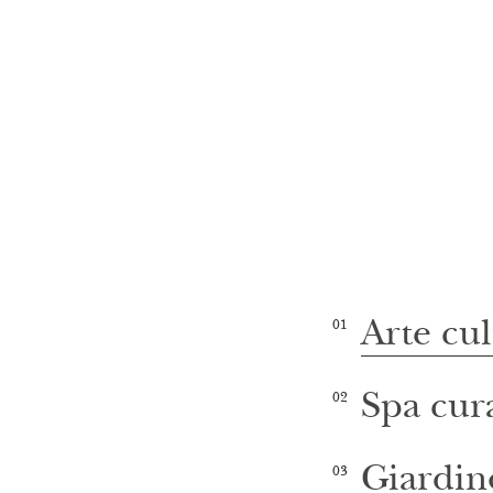
Arte cul
01
Spa cura
02
Giardin
03