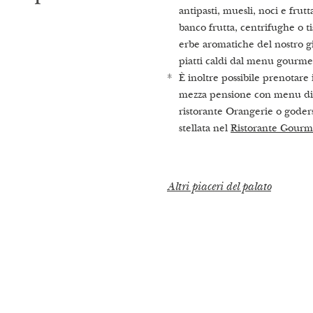
antipasti, muesli, noci e frut
di pietre preziose
I nostri highlight
banco frutta, centrifughe o ti
erbe aromatiche del nostro g
I nostri trattamenti
piatti caldi dal menu gourme
È inoltre possibile prenotare 
mezza pensione con menu di 
ristorante Orangerie o goders
stellata nel
Ristorante Gourm
Altri piaceri del palato