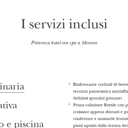
I servizi inclusi
Pittoresco hotel con spa a Merano
Rinfrescante cocktail di benv
Visita guidata e consigli nell
Passeggiate nel giardino inca
inaria
terrazza panoramica mozzafi
Castellum Natura
1.000 m² a disposizione di og
deliziosi spuntini gourmet
Sauna finlandese, biosauna al
Piscina all’aperto riscaldata 
tiva
Prima colazione Royale con 
cabina a raggi infrarossi (vol
con vista sui vigneti circostant
croissant appena sfornati e pa
saune su richiesta)
Acqua di sorgente fresca e ric
confetture e mostarde fruttat
Oasi di relax & lounge delle 
nostra fontana
o e piscina
piatti squisiti dalla vetrina d
infusi di erbe medicinali ap