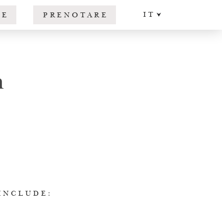
IT
RE
PRENOTARE
DE
EN
n
INCLUDE: