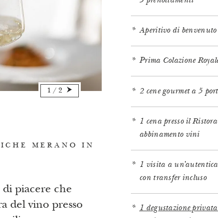
3 prenottamenti
Aperitivo di benvenuto
Prima Colazione Royal
1
/
2
2 cene gourmet a 5 por
1 cena presso il Ristor
abbinamento vini
ICHE MERANO IN
1 visita a un’autentic
con transfer incluso
 di piacere che
ra del vino presso
1 degustazione privat