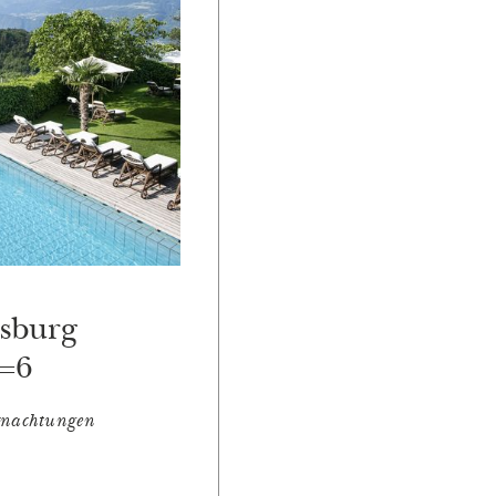
sburg
=6
rnachtungen