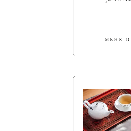
für 5 Über
MEHR D