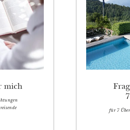
ür mich
Frag
7
chtungen
nreisende
für 7 Übe