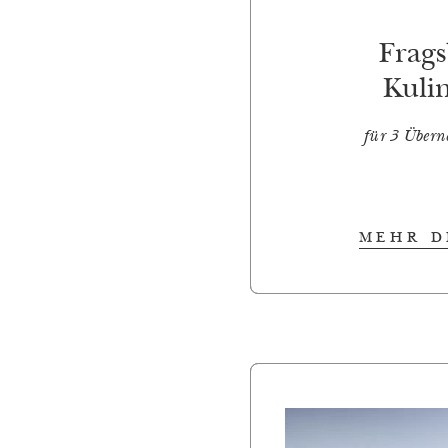
Frag
Kuli
für 3 Über
MEHR D