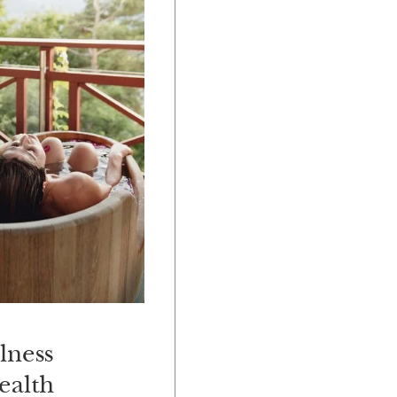
lness
ealth