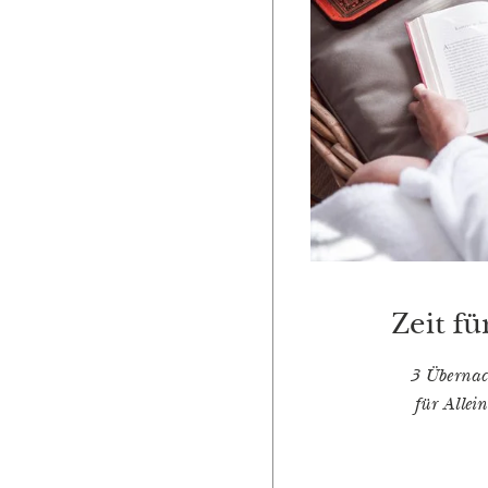
Zeit f
3 Überna
für Allei