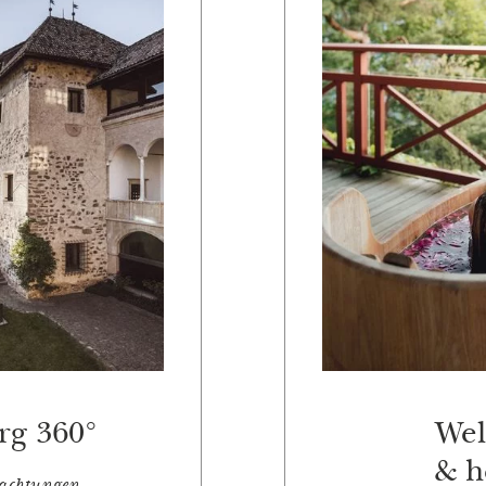
rg 360°
Wel
& h