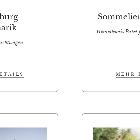
sburg
Sommelier´
narik
Weinerlebnis-Paket
nachtungen
ETAILS
MEHR 