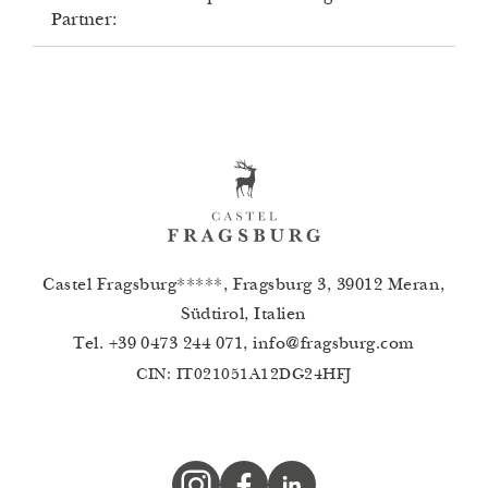
Partner:
Amadeus GDS: WB BZOT40
Galileo/Apollo GDS: WB 75440
Sabre GDS: WB 061591
WorldSpan GDS: WB IT40
Castel Fragsburg*****, Fragsburg 3, 39012 Meran,
Südtirol, Italien
Tel.
+39 0473 244 071
,
info
@
fragsburg.com
CIN: IT021051A12DG24HFJ