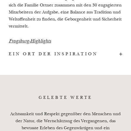
sich die Familie Ortner zusammen mit den 30 engagierten
Mitarbeitern der Aufgabe, eine Balance aus Tradition und
Weltoffenheit zu finden, die Geborgenheit und Sicherheit
vermittelt.
Fragsburg-Highlights
EIN ORT DER INSPIRATION
Das Castel Fragsburg – unser Hotel in Meran - wurde
geschaffen als Ort, an dem man Veränderung erfahren
und nach Erfüllung streben kann. Wo das Leben und die
Liebe zelebriert werden. Wir kreieren einen Platz an dem
GELEBTE WERTE
die Wertschätzung für das Schöne und Feine gelebt wird.
Die außergewöhnliche Aura des geschichtsträchtigen
Achtsamkeit und Respekt gegenüber den Menschen und
Hauses verleiht Kraft und Muse, um sich auf sich selbst zu
der Natur, die Wertschätzung des Vergangenen, das
besinnen, neue Wege zu beschreiten und die
bewusste Erleben des Gegenwärtigen und ein
körpereigene Energie zu erkennen und voll