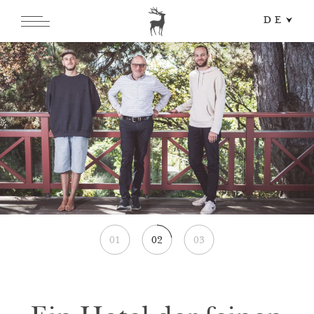
DE
EN
IT
01
02
03