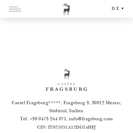
DE
EN
IT
Castel Fragsburg*****, Fragsburg 3, 39012 Meran,
Südtirol, Italien
Tel.
+39 0473 244 071
,
info
@
fragsburg.com
CIN: IT021051A12DG24HFJ