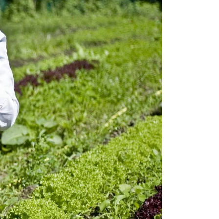
ompagnia.
ccia e sembra
a culinaria è
 altoatesine,