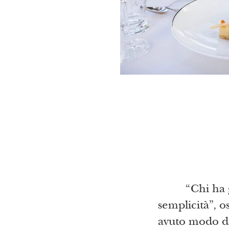
“Chi ha g
semplicità”, o
avuto modo di