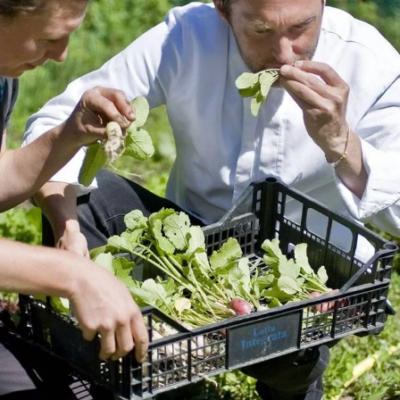
 cappelli, bensì a cucinare e a degustare in c
 il Fragsburg è saldamente ancorato alla ro
secoli sulle cime degli alberi, la nostra filosofi
l profondo legame con la terra e le tradizioni
impreziosita dalla sensualità italiana.