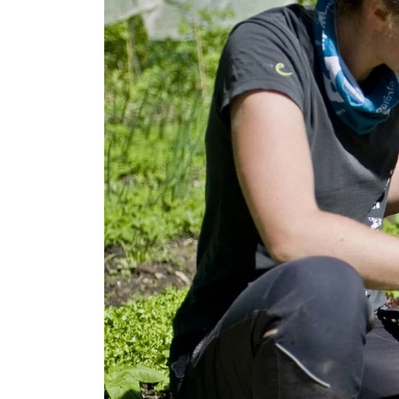
stelle e
Proprio come
librarsi da 
connotata da