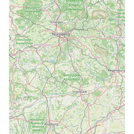
la strada di montagna panoramica lunga 5 km fino al
Castel Fragsburg.
Dalla Val Venosta
La statale 40 conduce attraverso la Val Venosta sulla
superstrada 38 verso Merano-Bolzano fino all’uscita
Sinigo. Seguire la strada in direzione Merano e dopo
circa 1,5 km svoltare a destra in direzione del
comprensorio sciistico Merano 2000. Dopo 2,5 km
esatti, si raggiunge una rotonda con il cartello
“Labers”. Passare a destra sul piccolo ponte e seguire
la strada di montagna panoramica lunga 5 km fino al
Castel Fragsburg.
Da Verona
Seguire l’autostrada del Brennero A22 fino all’uscita
Bolzano sud, superstrada 38 Merano-Bolzano in
direzione Merano fino all’uscita Sinigo. Seguire la
strada in direzione Merano e dopo circa 1,5 km
svoltare a destra in direzione del comprensorio