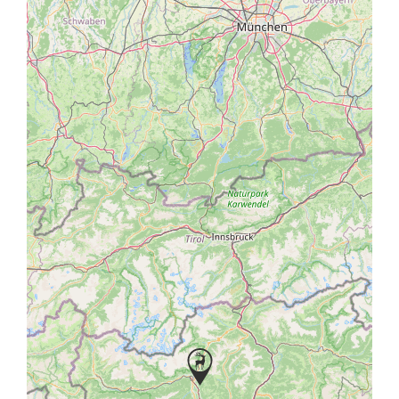
sciistico Merano 2000. Dopo 2,5 km esatti, si
raggiunge una rotonda con il cartello “Labers”.
Passare a destra sul piccolo ponte e seguire la strada
di montagna panoramica lunga 5 km fino al Castel
Fragsburg.
Richiesta