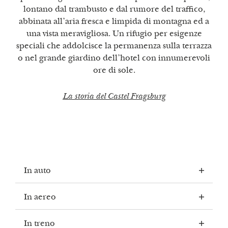
lontano dal trambusto e dal rumore del traffico,
abbinata all’aria fresca e limpida di montagna ed a
una vista meravigliosa. Un rifugio per esigenze
speciali che addolcisce la permanenza sulla terrazza
o nel grande giardino dell’hotel con innumerevoli
ore di sole.
La storia del Castel Fragsburg
In auto
In aereo
IL MODO PIÙ VELOCE PER
In treno
RAGGIUNGERE IL CASTEL