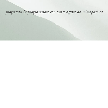
progettato & programmato con tanto affetto da
mindpark.at