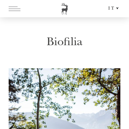
IT
DE
EN
Biofilia