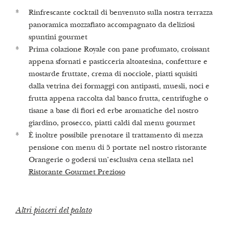
Rinfrescante cocktail di benvenuto sulla nostra terrazza
Visita guidata e consigli nella 1a Spa alchemica
Passeggiate nel giardino incantato del castello con
panoramica mozzafiato accompagnato da deliziosi
Castellum Natura
1.000 m² a disposizione di ogni ospite
spuntini gourmet
Sauna finlandese, biosauna alle erbe, bagno turco e
Piscina all’aperto riscaldata e vasca idromassaggio con
Prima colazione Royale con pane profumato, croissant
cabina a raggi infrarossi (volentieri accendiamo le
vista sui vigneti circostanti
appena sfornati e pasticceria altoatesina, confetture e
saune su richiesta)
Acqua di sorgente fresca e ricca di minerali dalla
mostarde fruttate, crema di nocciole, piatti squisiti
Oasi di relax & lounge delle erbe con tisane e infusi di
nostra fontana
dalla vetrina dei formaggi con antipasti, muesli, noci e
erbe medicinali appena preparati e acqua di pietre
frutta appena raccolta dal banco frutta, centrifughe o
preziose
I nostri highlight
tisane a base di fiori ed erbe aromatiche del nostro
giardino, prosecco, piatti caldi dal menu gourmet
I nostri trattamenti
È inoltre possibile prenotare il trattamento di mezza
pensione con menu di 5 portate nel nostro ristorante
Orangerie o godersi un’esclusiva cena stellata nel
Ristorante Gourmet Prezioso
Altri piaceri del palato