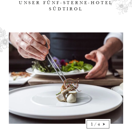
UNSER FÜNF-STERNE-HOTEL
SÜDTIROL
1
/
4