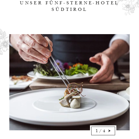
UNSER FÜNF-STERNE-HOTEL
SÜDTIROL
1
/
4